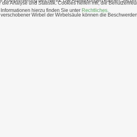
er Komprimierung des Nervs. Die Auswirkungen können Sie bis 
 die Analyse und Statistik. Cookies helfen mir, die Benutzerfre
nformationen hierzu finden Sie unter
Rechtliches.
. verschobener Wirbel der Wirbelsäule können die Beschwerde