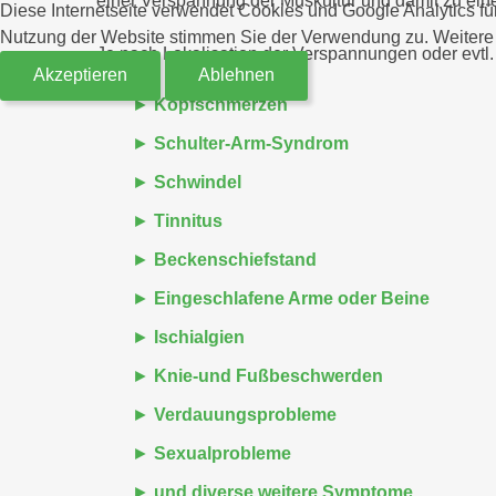
einer Verspannung der Muskultur und damit zu ein
Diese Internetseite verwendet Cookies und Google Analytics für
Nutzung der Website stimmen Sie der Verwendung zu. Weitere I
Je nach Lokalisation der Verspannungen oder evtl
Akzeptieren
Ablehnen
Kopfschmerzen
Schulter-Arm-Syndrom
Schwindel
Tinnitus
Beckenschiefstand
Eingeschlafene Arme oder Beine
Ischialgien
Knie-und Fußbeschwerden
Verdauungsprobleme
Sexualprobleme
und diverse weitere Symptome