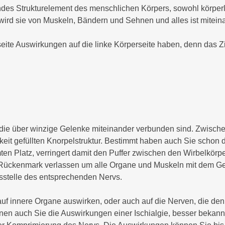
Gesprächstherapie
endes Strukturelement des menschlichen Körpers, sowohl körperl
Beschwerden
zt wird sie von Muskeln, Bändern und Sehnen und alles ist mitei
Homöopathie
Psychische
Beschwerden
Injektion und
ite Auswirkungen auf die linke Körperseite haben, denn das Zi
Infusionstherapie
Kinder und
Jugendliche
Walking in your
shoes
Immunsystem /
Immunschwäche
Kunsttherapie
 die über winzige Gelenke miteinander verbunden sind. Zwische
gkeit gefüllten Knorpelstruktur. Bestimmt haben auch Sie schon 
en Platz, verringert damit den Puffer zwischen den Wirbelkörpe
Rückenmark verlassen um alle Organe und Muskeln mit dem Geh
ittsstelle des entsprechenden Nervs.
f innere Organe auswirken, oder auch auf die Nerven, die den 
nen auch Sie die Auswirkungen einer Ischialgie, besser bekan