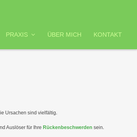
PRAXIS
ÜBER MICH
KONTAKT
iches
 und Erstattung
ikationen
dlungsvertrag
e Ursachen sind vielfältig.
nd Auslöser für Ihre
Rückenbeschwerden
sein.