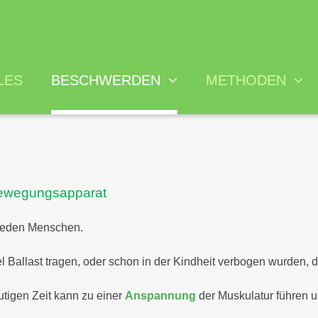
LES
BESCHWERDEN
METHODEN
Psychosomatische
Hypnosetherapie
Rechtl
Beschwerden
Akupunktur
Kosten
ewegungsapparat
Burnout
Ohrakupunktur
Qualif
Rücken und
Fußreflextherapie
Behan
 jeden Menschen.
Bewegungsapparat
Dorn - Breuss
l Ballast tragen, oder schon in der Kindheit verbogen wurden, di
Allergien und
Cluster Medizin
Intoleranzen
tigen Zeit kann zu einer
Anspannung
der Muskulatur führen u
Labordiagnostik
Magen-Darm