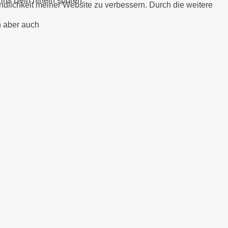
ins Bein hinein spüren.
undlichkeit meiner Website zu verbessern. Durch die weitere
n aber auch