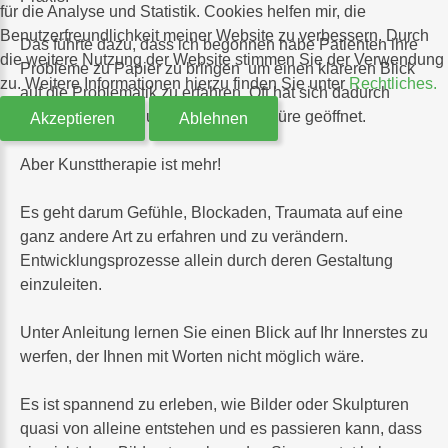
für die Analyse und Statistik. Cookies helfen mir, die
Benutzerfreundlichkeit meiner Website zu verbessern. Durch
Das führte dazu, dass ich begonnen habe Patienten ihre
die weitere Nutzung der Website stimmen Sie der Verwendung
Probleme zu Papier zu bringen um einen klareren Blick
zu. Weitere Informationen hierzu finden Sie unter
Rechtliches.
auf die Problematik zu erfahren. Oft hat sich dadurch
schon alleine dadurch wieder eine Türe geöffnet.
Akzeptieren
Ablehnen
Aber Kunsttherapie ist mehr!
Es geht darum Gefühle, Blockaden, Traumata auf eine
ganz andere Art zu erfahren und zu verändern.
Entwicklungsprozesse allein durch deren Gestaltung
einzuleiten.
Unter Anleitung lernen Sie einen Blick auf Ihr Innerstes zu
werfen, der Ihnen mit Worten nicht möglich wäre.
Es ist spannend zu erleben, wie Bilder oder Skulpturen
quasi von alleine entstehen und es passieren kann, dass