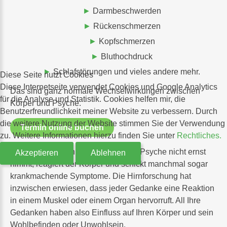
Darmbeschwerden
Rückenschmerzen
Kopfschmerzen
Bluthochdruck
Schlafstörungen und vieles andere mehr.
Diese Seite nutzt Cookies
Diese Internetseite verwendet Cookies und Google Analytics
Das sind ganz normale Wechselwirkungen zwischen
für die Analyse und Statistik. Cookies helfen mir, die
Körper und Psyche.
Benutzerfreundlichkeit meiner Website zu verbessern. Durch
die weitere Nutzung der Website stimmen Sie der Verwendung
Termin online buchen
zu. Weitere Informationen hierzu finden Sie unter
Rechtliches.
Wenn ein Mensch die Hinweise der Psyche nicht ernst
Akzeptieren
Ablehnen
nimmt, reagiert der Körper und schickt manchmal sogar
krankmachende Symptome. Die Hirnforschung hat
inzwischen erwiesen, dass jeder Gedanke eine Reaktion
in einem Muskel oder einem Organ hervorruft. All Ihre
Gedanken haben also Einfluss auf Ihren Körper und sein
Wohlbefinden oder Unwohlsein.