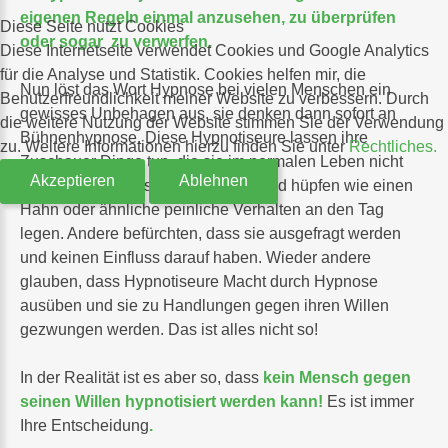
eigenen Regeln einmal anzusehen, zu überprüfen
Diese Seite nutzt Cookies
oder sogar zu verwerfen.
Diese Internetseite verwendet Cookies und Google Analytics
für die Analyse und Statistik. Cookies helfen mir, die
Nun löst das Wort Hypnose bei vielen Menschen ein
Benutzerfreundlichkeit meiner Website zu verbessern. Durch
gewisses Unbehagen aus, sie denken dann sofort an
die weitere Nutzung der Website stimmen Sie der Verwendung
Bühnenhypnose. Diese Hypnotiseure lassen ihre
zu. Weitere Informationen hierzu finden Sie unter
Rechtliches.
Zuschauer Dinge tun, die sie im normalen Leben nicht
Akzeptieren
Ablehnen
tun würden Sie lassen sie krähen und hüpfen wie einen
Hahn oder ähnliche peinliche Verhalten an den Tag
legen. Andere befürchten, dass sie ausgefragt werden
und keinen Einfluss darauf haben. Wieder andere
glauben, dass Hypnotiseure Macht durch Hypnose
ausüben und sie zu Handlungen gegen ihren Willen
gezwungen werden. Das ist alles nicht so!
In der Realität ist es aber so, dass
kein Mensch gegen
seinen Willen hypnotisiert werden kann!
Es ist immer
Ihre Entscheidung
.