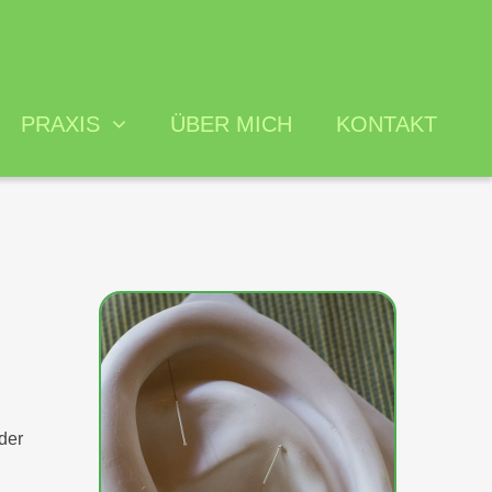
PRAXIS
ÜBER MICH
KONTAKT
iches
 und Erstattung
ikationen
dlungsvertrag
der