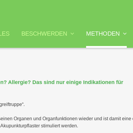
LES
BESCHWERDEN
METHODEN
Psychosomatische
Hypnosetherapie
Rechtl
Beschwerden
Akupunktur
Kosten
Burnout
llergie? Das sind nur einige Indikationen für
Ohrakupunktur
Qualif
Rücken und
Fußreflextherapie
Behan
Bewegungsapparat
reiftruppe“.
Dorn - Breuss
Allergien und
Cluster Medizin
seinen Organen und Organfunktionen wieder und ist damit eine 
Intoleranzen
 Akupunkturpflaster stimuliert werden.
Labordiagnostik
Magen-Darm