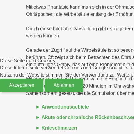
Mit etwas Phantasie kann man sich in der Ohrmusc
Ohrläppchen, die Wirbelsäule entlang der Erhöhun
Durch diese bildhafte Darstellung gibt es zu jedem
werden können.
Gerade der Zugriff auf die Wirbelsäule ist so bes
berühren. Oft zeigt sich beim Betrachten des Ohrs sc
Diese Seite nutzt Cookies
ein auffälliges Gefäß, das auf eine Problematik i
Diese Internetseite verwendet Cookies und Google Analytics für
Nutzung der Website stimmen Sie der Verwendung zu. Weitere I
Mit einem einfachen Prüfgerät wird die Empfindlic
Akzeptieren
Ablehnen
Die Nadeln verbleiben ca. 20 Minuten im Ohr währe
Samenkörnern gesetzt, die die Stimulation über me
Anwendungsgebiete
Akute oder chronische Rückenbeschwer
Knieschmerzen