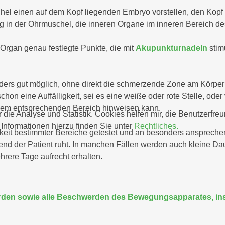
Gesprächstherapie
Beschwerden
hel einen auf dem Kopf liegenden Embryo vorstellen, den Kopf
g in der Ohrmuschel, die inneren Organe im inneren Bereich de
Homöopathie
Psychische
Beschwerden
Injektion und
 Organ genau festlegte Punkte, die mit
Akupunkturnadeln
stimu
Infusionstherapie
Kinder und
Jugendliche
Walking in your
onders gut möglich, ohne direkt die schmerzende Zone am Körper
shoes
Immunsystem /
hon eine Auffälligkeit, sei es eine weiße oder rote Stelle, oder 
Immunschwäche
Kunsttherapie
n dem entsprechenden Bereich hinweisen kann.
 die Analyse und Statistik. Cookies helfen mir, die Benutzerfre
nformationen hierzu finden Sie unter
Rechtliches.
hkeit bestimmter Bereiche getestet und an besonders anspreche
nd der Patient ruht. In manchen Fällen werden auch kleine Dau
hrere Tage aufrecht erhalten.
den sowie alle Beschwerden des Bewegungsapparates, in