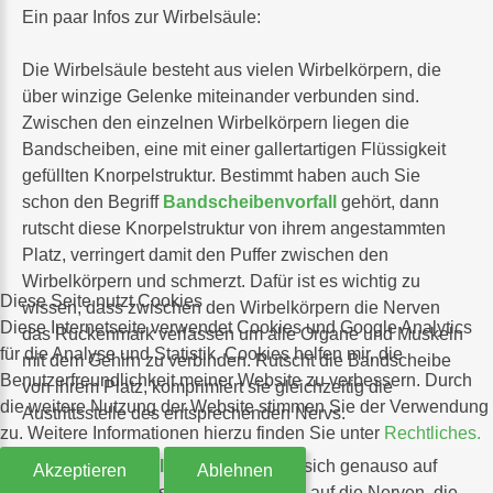
Ein paar Infos zur Wirbelsäule:
Die Wirbelsäule besteht aus vielen Wirbelkörpern, die
über winzige Gelenke miteinander verbunden sind.
Zwischen den einzelnen Wirbelkörpern liegen die
Bandscheiben, eine mit einer gallertartigen Flüssigkeit
gefüllten Knorpelstruktur. Bestimmt haben auch Sie
schon den Begriff
Bandscheibenvorfall
gehört, dann
rutscht diese Knorpelstruktur von ihrem angestammten
Platz, verringert damit den Puffer zwischen den
Wirbelkörpern und schmerzt. Dafür ist es wichtig zu
Diese Seite nutzt Cookies
wissen, dass zwischen den Wirbelkörpern die Nerven
Diese Internetseite verwendet Cookies und Google Analytics
das Rückenmark verlassen um alle Organe und Muskeln
für die Analyse und Statistik. Cookies helfen mir, die
mit dem Gehirn zu verbinden. Rutscht die Bandscheibe
Benutzerfreundlichkeit meiner Website zu verbessern. Durch
von ihrem Platz, komprimiert sie gleichzeitig die
die weitere Nutzung der Website stimmen Sie der Verwendung
Austrittsstelle des entsprechenden Nervs.
zu. Weitere Informationen hierzu finden Sie unter
Rechtliches.
So können
Wirbelsäulenprobleme
sich genauso auf
Akzeptieren
Ablehnen
innere Organe auswirken, oder auch auf die Nerven, die