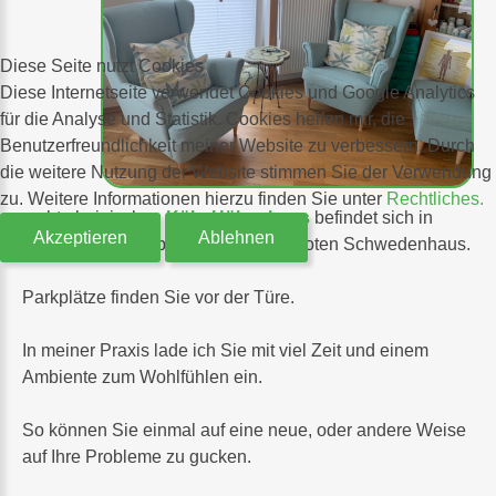
Diese Seite nutzt Cookies
Diese Internetseite verwendet Cookies und Google Analytics
für die Analyse und Statistik. Cookies helfen mir, die
Benutzerfreundlichkeit meiner Website zu verbessern. Durch
die weitere Nutzung der Website stimmen Sie der Verwendung
zu. Weitere Informationen hierzu finden Sie unter
Rechtliches.
rechtsrheinischen
Köln-Höhenhaus
befindet sich in
Akzeptieren
Ablehnen
einem von mir liebevoll gestalteten roten Schwedenhaus.
Parkplätze finden Sie vor der Türe.
In meiner Praxis lade ich Sie mit viel Zeit und einem
Ambiente zum Wohlfühlen ein.
So können Sie einmal auf eine neue, oder andere Weise
auf Ihre Probleme zu gucken.